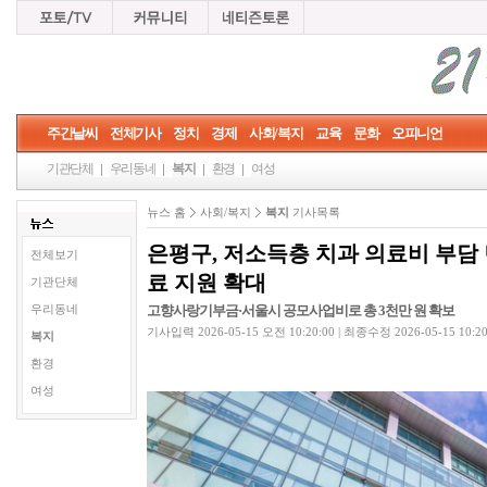
주간날씨
전체기사
정치
경제
사회/복지
교육
문화
오피니언
기관단체
우리동네
복지
환경
여성
뉴스 홈
사회/복지
복지
기사목록
은평구, 저소득층 치과 의료비 부담
전체보기
료 지원 확대
기관단체
고향사랑기부금·서울시 공모사업비로 총 3천만 원 확보
우리동네
기사입력 2026-05-15 오전 10:20:00 | 최종수정 2026-05-15 10:2
복지
환경
여성