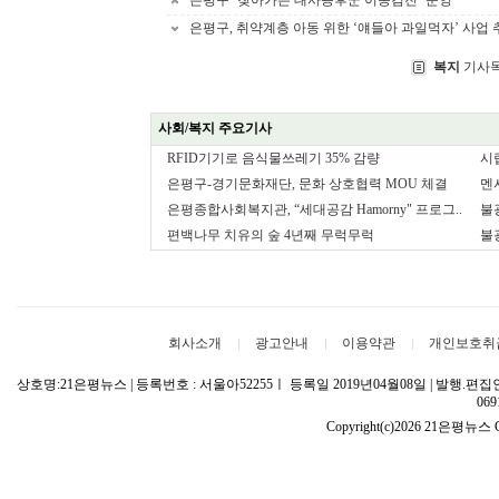
은평구 ‘찾아가는 대사증후군 이동검진’ 운영
은평구, 취약계층 아동 위한 ‘얘들아 과일먹자’ 사업 
복지
기사목
사회/복지 주요기사
RFID기기로 음식물쓰레기 35% 감량
시
은평구-경기문화재단, 문화 상호협력 MOU 체결
멘
은평종합사회복지관, “세대공감 Hamorny" 프로그..
불
편백나무 치유의 숲 4년째 무럭무럭
불
회사소개
광고안내
이용약관
개인보호취
상호명:21은평뉴스 | 등록번호 : 서울아52255ㅣ 등록일 2019년04월08일 | 발행
069
Copyright(c)2026 21은평뉴스